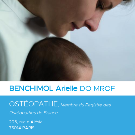
BENCHIMOL Arielle
DO MROF
OSTÉOPATHE
, Membre du Registre des
Ostéopathes de France
203, rue d'Alésia
75014 PARIS