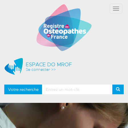
Affich
le
menu
ESPACE DO MROF
Se connecter >>
Votre recherche