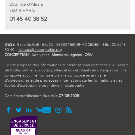
203, rue d'Alésia
75014 PARIS
01 45 40 38 52
SIEGE :
8 rue du Golf - Bât C5 - 33692 MERIGNAC CEDEX - TEL : 05 56 18
80 40 -
contact@osteopathie.org
CONCEPTION :
Adelysnet
-
Mentions Légales
-
CGV
Ce site propose des informations d'intérêt général destinées aux usagers
de l'ostéopathie, aux ostéopathes et aux étudiants en ostéopathie. Il ne
comporte aucun lien commercial mais propose un annuaire
d'ostéopathes et de précieuses informations sur les formations et les
écoles d'ostéopathie pour devenir ostéopathe.
Dernière modification du site le
07-08-2026